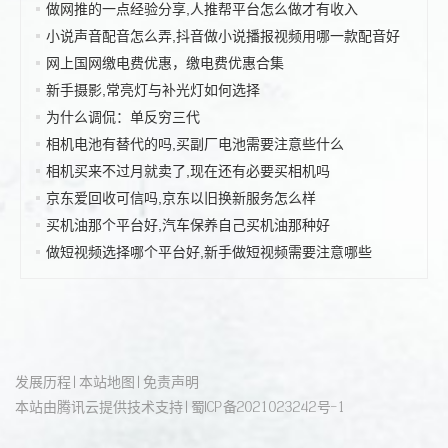
做网推的一点经验分享,人推帮平台怎么做才有收入
小说声音配音怎么弄,抖音做小说播报视频用哪一款配音好
网上国网缴电费优惠，缴电费优惠合集
新手摄影,常亮灯与补光灯如何选择
为什么调侃：单反穷三代
相机电池有替代的吗,买副厂电池需要注意些什么
相机买来不过月就卖了,现在还有必要买相机吗
京东爱回收可信吗,京东以旧换新服务怎么样
买机油那个平台好,汽车保养自己买机油那种好
做短视频选择哪个平台好,新手做短视频需要注意哪些
发展历程
|
本站地图
|
免责声明
本站由
腾讯云
提供技术支持 |
蜀ICP备2021023242号-1