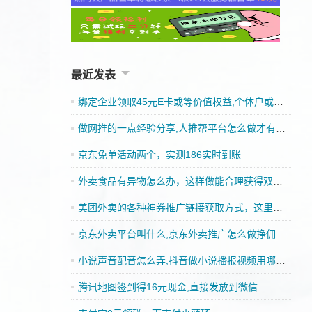
最近发表
绑定企业领取45元E卡或等价值权益,个体户或者企业皆可
做网推的一点经验分享,人推帮平台怎么做才有收入
京东免单活动两个，实测186实时到账
外卖食品有异物怎么办，这样做能合理获得双重赔偿
美团外卖的各种神券推广链接获取方式，这里都可以找到
京东外卖平台叫什么,京东外卖推广怎么做挣佣金的
小说声音配音怎么弄,抖音做小说播报视频用哪一款配音好
腾讯地图签到得16元现金,直接发放到微信