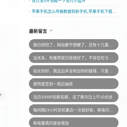
支付宝0亓领碰一下支付小蓝环
苹果手机怎么传输数据到新手机,苹果手机下载App有收益吗
最新留言
我已经阳了，网站都不想梗了，还有十几篇文章要追更
没关系，有推荐就已经很好了，不存在吃亏的说法，此外，若是“有意外”我会及时处理的，不会牵连
站长你好，我这边并没有加你的链接，只是推荐一下而已。你不用上我的链接的，以后说不准什么时候就换了。因为现在都不怎么加友链了，所以还是下了吧，这样你太吃亏。
居然是签到一周后抽奖
当日10000包邮名额，没了换次日上午10点去
每间隔24小时关机重启一次就好些，耗电问题已经恢复
耗电量真的是会增加