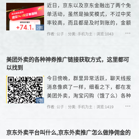
近日，京东以及京东金融出了两个免
单活动，虽然是抽奖模式，不过中奖
率较高，而且都是及时到账的，金额
2图
相对也较大，...
作者:
公子
分类:
手机为主
浏览:1043
美团外卖的各种神券推广链接获取方式，这里都可
以找到
今日傍晚，群里异常活跃，聊天线报
消息像疯了一样，细看之下，都在发
美团外卖，淘宝闪购（饿了么）各种
2图
神券，...
作者:
公子
分类:
手机为主
浏览:1419
京东外卖平台叫什么,京东外卖推广怎么做挣佣金的