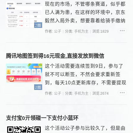
现在的市场，不管哪条赛道，似乎都
已人满为患，在这样的环境中，京东
毅然入局外卖，想要靠着给骑手缴纳
2图
五险一金这一待遇，抢占市场份
作者:
公子
分类:
手机为主
浏览:1829
额。...
腾讯地图签到得16元现金,直接发放到微信
这个活动需要连续签到9日，参与了
就不可以断签，不然会要求重新签
到，每天10点更新库存，不需要提现
2图
直接就会到达你的微信钱包...
作者:
公子
分类:
手机为主
浏览:2674
支付宝0亓领碰一下支付小蓝环
这个活动公子参与比较久了，但是由