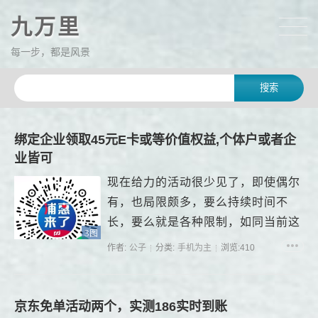
九万里
每一步，都是风景
绑定企业领取45元E卡或等价值权益,个体户或者企
业皆可
现在给力的活动很少见了，即使偶尔
有，也局限颇多，要么持续时间不
长，要么就是各种限制，如同当前这
3图
个活动，...
作者:
公子
分类:
手机为主
浏览:410
京东免单活动两个，实测186实时到账