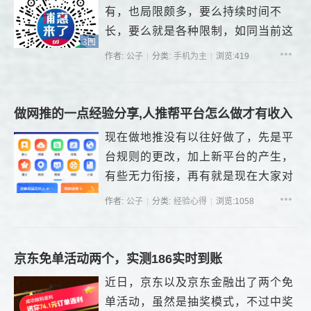
有，也局限颇多，要么持续时间不
长，要么就是各种限制，如同当前这
3图
个活动，...
作者:
公子
分类:
手机为主
浏览:419
做网推的一点经验分享,人推帮平台怎么做才有收入
现在做地推没有以往好做了，先是平
台规则的更改，加上新平台的产生，
有些无力衔接，再有就是现在大家对
于地推变得不信任，故而，地推显得
作者:
公子
分类:
经验心得
浏览:1058
格外艰难。...
京东免单活动两个，实测186实时到账
近日，京东以及京东金融出了两个免
单活动，虽然是抽奖模式，不过中奖