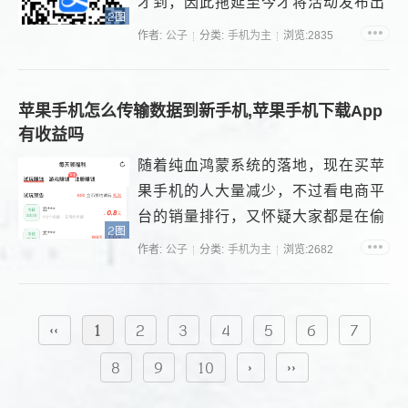
才到，因此拖延至今才将活动发布出
2图
来，活动较为简单，自己家人，或者
作者:
公子
分类:
手机为主
浏览:2835
三五好友，...
苹果手机怎么传输数据到新手机,苹果手机下载App
有收益吗
随着纯血鸿蒙系统的落地，现在买苹
果手机的人大量减少，不过看电商平
台的销量排行，又怀疑大家都是在偷
2图
偷的买，...
作者:
公子
分类:
手机为主
浏览:2682
‹‹
1
2
3
4
5
6
7
8
9
10
›
››