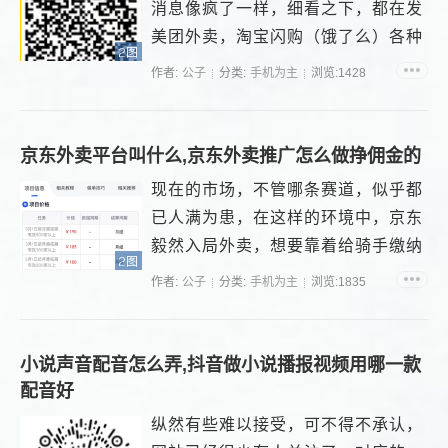
消息像疯了一样，细看之下，都在发
美团外卖，淘宝闪购（饿了么）各种
2图
神券，...
作者:
公子
分类:
手机为主
浏览:1428
京东外卖平台叫什么,京东外卖推广怎么做挣佣金的
现在的市场，不管哪条赛道，似乎都
已人满为患，在这样的环境中，京东
毅然入局外卖，想要靠着给骑手缴纳
2图
五险一金这一待遇，抢占市场份
作者:
公子
分类:
手机为主
浏览:1835
额。...
小说声音配音怎么弄,抖音做小说播报视频用哪一款
配音好
纵然有些难以接受，可不得不承认，