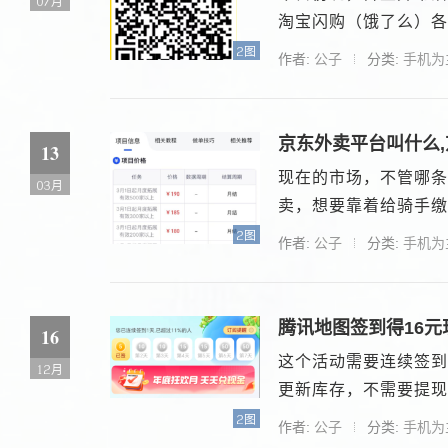
07月
淘宝闪购（饿了么）各种
2图
作者:
公子
分类:
手机为
京东外卖平台叫什么
13
现在的市场，不管哪条
03月
卖，想要靠着给骑手缴
2图
作者:
公子
分类:
手机为
腾讯地图签到得16元
16
这个活动需要连续签到
12月
更新库存，不需要提现
2图
作者:
公子
分类:
手机为