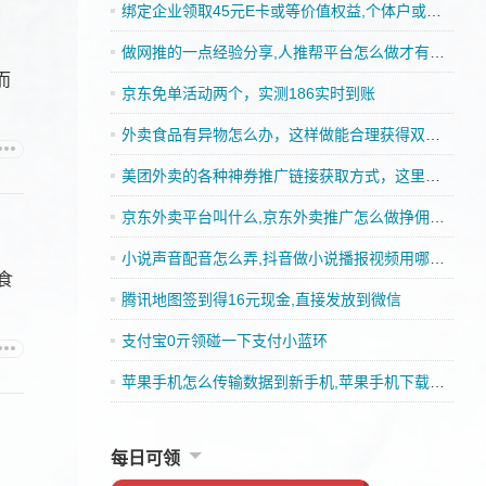
绑定企业领取45元E卡或等价值权益,个体户或者企业皆可
做网推的一点经验分享,人推帮平台怎么做才有收入
而
京东免单活动两个，实测186实时到账
外卖食品有异物怎么办，这样做能合理获得双重赔偿
美团外卖的各种神券推广链接获取方式，这里都可以找到
京东外卖平台叫什么,京东外卖推广怎么做挣佣金的
小说声音配音怎么弄,抖音做小说播报视频用哪一款配音好
食
腾讯地图签到得16元现金,直接发放到微信
支付宝0亓领碰一下支付小蓝环
苹果手机怎么传输数据到新手机,苹果手机下载App有收益吗
每日可领
，