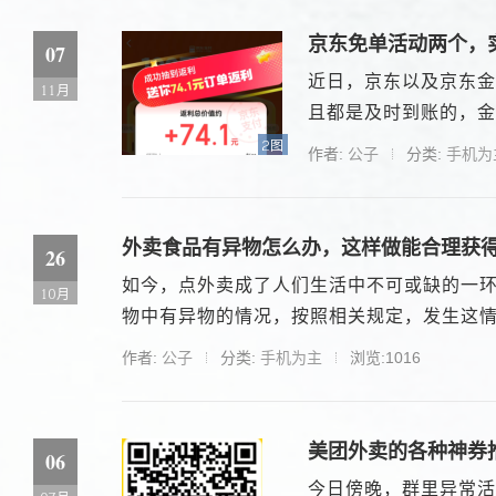
京东免单活动两个，实
07
近日，京东以及京东金
11月
且都是及时到账的，金额
2图
作者:
公子
分类:
手机为
外卖食品有异物怎么办，这样做能合理获
26
如今，点外卖成了人们生活中不可或缺的一
10月
物中有异物的情况，按照相关规定，发生这情况
作者:
公子
分类:
手机为主
浏览:1016
美团外卖的各种神券
06
今日傍晚，群里异常活