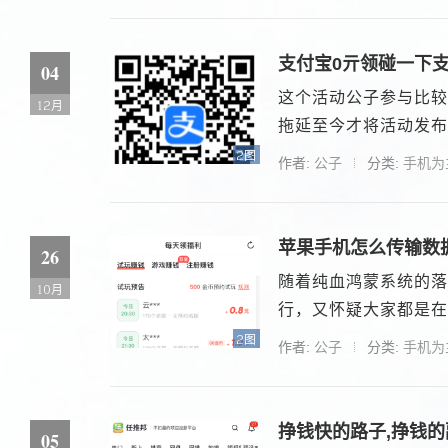
支付宝0亓领碰一下
04
这个活动公子参与比较
12月
拖延至今才将活动发布
2图
作者:
公子
分类:
手机为
苹果手机怎么传输数据
26
随着纯血鸿蒙系统的落
10月
行，又怀疑大家都是在偷
2图
作者:
公子
分类:
手机为
挣钱快的路子,挣钱的
05