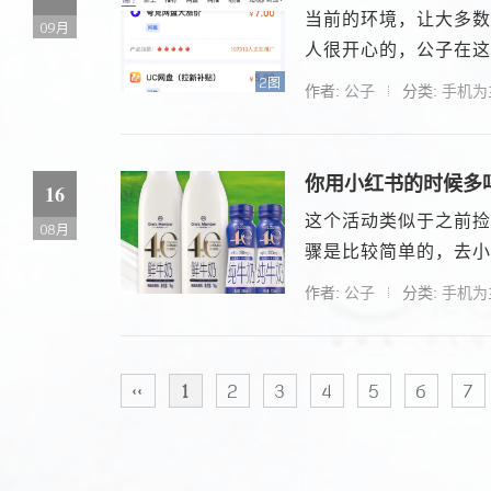
当前的环境，让大多数
09月
人很开心的，公子在这方
2图
作者:
公子
分类:
手机为
你用小红书的时候多
16
这个活动类似于之前捡
08月
骤是比较简单的，去小
作者:
公子
分类:
手机为
‹‹
1
2
3
4
5
6
7