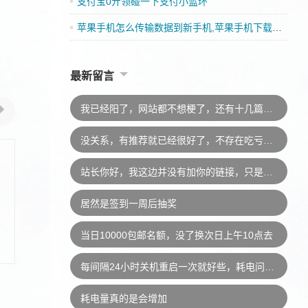
支付宝0亓领碰一下支付小蓝环
苹果手机怎么传输数据到新手机,苹果手机下载App有收益吗
最新留言
我已经阳了，网站都不想梗了，还有十几篇文章要追更
没关系，有推荐就已经很好了，不存在吃亏的说法，此外，若是“有意外”我会及时处理的，不会牵连
站长你好，我这边并没有加你的链接，只是推荐一下而已。你不用上我的链接的，以后说不准什么时候就换了。因为现在都不怎么加友链了，所以还是下了吧，这样你太吃亏。
居然是签到一周后抽奖
当日10000包邮名额，没了换次日上午10点去
每间隔24小时关机重启一次就好些，耗电问题已经恢复
耗电量真的是会增加