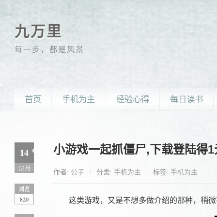
九万里
每一步，都是风景
首页
手机为主
经验心得
每日读书
小游戏一起抓僵尸,下载登陆得
14
12月
作者:
公子
分类:
手机为主
标签:
手机为主
浏览
820
这类游戏，又是不想多做介绍的那种，稍微